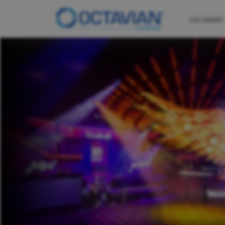
CHI SIAMO