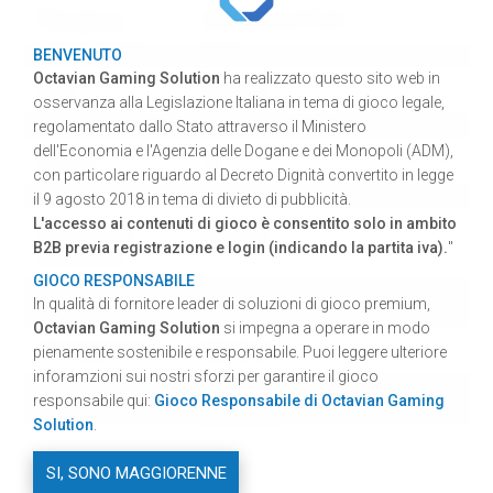
X-SPINS:
Tipo gioco
Se Il simbolo X SPINS appare sul 5° rullo
Slot Machine 5-Rulli
contemporaneamente ai simboli BONUS sul 1° e sul 3°
BENVENUTO
Modi di vincita
243
Octavian Gaming Solution
ha realizzato questo sito web in
rullo, si attivano gli X-SPINS. Il numero iniziale di X-SPINS
RTP
95.062%
osservanza alla Legislazione Italiana in tema di gioco legale,
è 5. Il moltiplicatore di iniziale è 1. Dopo ogni spin non
Volatilità
Medium
regolamentato dallo Stato attraverso il Ministero
vincente il moltiplicatore aumenta di 1 e inizia un RESPIN.
dell'Economia e l'Agenzia delle Dogane e dei Monopoli (ADM),
Mobile
Si
Il simbolo EXTRA aggiunge un X-SPIN extra.
con particolare riguardo al Decreto Dignità convertito in legge
Risoluzione
16:9
il 9 agosto 2018 in tema di divieto di pubblicità.
COMPRA X-SPINS:
Il pulsante COMPRA X-SPINS
L'accesso ai contenuti di gioco è consentito solo in ambito
Piattaforme
permette di acquistare l'accesso immediato agli X-
B2B previa registrazione e login (indicando la partita iva).
"
supportate
SPINS al prezzo e al bet mostrato. L'acquisto avvia
GIOCO RESPONSABILE
Browser
automaticamente uno spin che attiva gli X-SPINS.
In qualità di fornitore leader di soluzioni di gioco premium,
raccomandati
Octavian Gaming Solution
si impegna a operare in modo
DRAGON BONUS:
3 simboli BONUS atterrati in qualsiasi
OS supportati
pienamente sostenibile e responsabile. Puoi leggere ulteriore
inforamzioni sui nostri sforzi per garantire il gioco
posizione sui rulli 1, 3 e 5 avviano il DRAGON BONUS. Al
Lingue
responsabile qui:
Gioco Responsabile di Octavian Gaming
giocatore viene chiesto di ricomporre un gigantesco
Solution
.
drago diviso in 9 pezzi ottenendo un premio in base a
quanto viene completato. La schermata del bonus
SI, SONO MAGGIORENNE