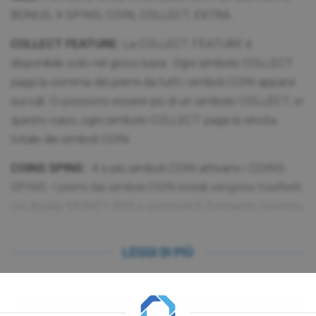
BONUS, X SPINS, COIN, COLLECT, EXTRA.
COLLECT FEATURE:
La COLLECT FEATURE è
disponibile solo nel gioco base. Ogni simbolo COLLECT
paga la somma dei premi da tutti i simboli COIN apparsi
sui rulli. Ci possono essere più di un simbolo COLLECT; in
questo caso, ogni simbolo COLLECT paga la vincita
totale dei simboli COIN.
COINS SPINS :
4 o più simboli COIN attivano i COINS
SPINS. I premi dai simboli COIN iniziali vengono trasferiti
nel display MONEY BOX e sommati lì, formando il premio
MONEY BOX iniziale. Ogni simbolo COIN che appare
durante i COINS SPINS aumenta il premio MONEY BOX.
LEGGI DI PIÙ
Ogni simbolo COLLECT paga il premio MONEY BOX
corrente. Il numero iniziale di COINS SPINS è 5. 4 o più
simboli COIN aggiungono 5 giri extra.
Nome gioco
Dragon Treasures